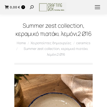
0,00
€
0
Summer zest collection,
κεραμικό πιατάκι λεμόνι2 Ø16
You are here:
Home
Χειροποίητες δημιουργίες
ceramics
Summer zest collection, κεραμικό πιατάκι
λεμόνι2 Ø16